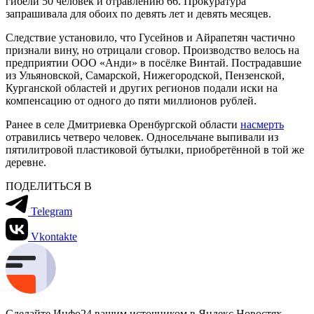
гибели 50 человек и отравлению 66. Прокуратура
запрашивала для обоих по девять лет и девять месяцев.
Следствие установило, что Гусейнов и Айрапетян частично
признали вину, но отрицали сговор. Производство велось на
предприятии ООО «Анди» в посёлке Винтай. Пострадавшие
из Ульяновской, Самарской, Нижегородской, Пензенской,
Курганской областей и других регионов подали иски на
компенсацию от одного до пяти миллионов рублей.
Ранее в селе Дмитриевка Оренбургской области
насмерть
отравились четверо человек. Односельчане выпивали из
пятилитровой пластиковой бутылки, приобретённой в той же
деревне.
ПОДЕЛИТЬСЯ В
Telegram
Vkontakte
Сделайте Инфо24 вашим источником в Яндекс.Новостях