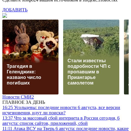
ДОБАВИТЬ
Стали известны
Трагедия в
подробности ЧП с
Геленджике:
пропавшим в
названо число
Приангарье
погибших
самолетом
Новости СМИ2
ГЛАВНОЕ ЗА ДЕНЬ
16:25
Усольцевы: последние новости 6 августа, все версии
исчезновения, идут ли поиски?
13:37
Что за массовый сбой интернета в России сегодня, 6
августа: список сайтов, приложений, сбой
11:11
Атака ВСУ на Тверь 6 августа: последние новости, какие