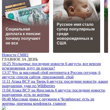
Русское имя стало
Социальная
супер популярным
доплата к пенсии:
среди
почему получают
новорожденных в
не все
США
Новости СМИ2
ГЛАВНОЕ ЗА ДЕНЬ
16:25
Усольцевы: последние новости 6 августа, все версии
исчезновения, идут ли поиски?
13:37
Что за массовый сбой интернета в России сегодня, 6
августа: список сайтов, приложений, сбой
11:11
Атака ВСУ на Тверь 6 августа: последние новости, какие
разрушения, удар по Wildberries
11:04
Атака ВСУ на Ярославль 6 августа: последние новости,
разрушения, есть ли жертвы
06:48
Массовая драка с оружием в Челябинске: есть ли
жертвы, причины конфликта, главное