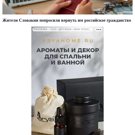
Жители Словакии попросили вернуть им российское гражданство
РЕКЛАМА • ООО «ДРУЖБА» ИНН 9704146411