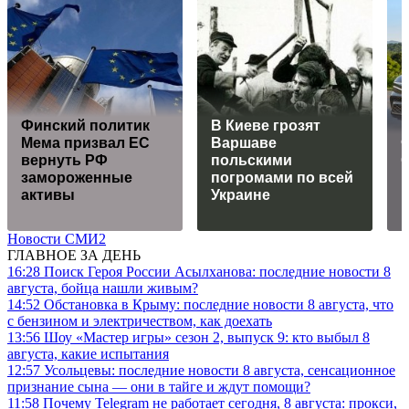
Финский политик
В Киеве грозят
Мема призвал ЕС
Варшаве
вернуть РФ
польскими
G
замороженные
погромами по всей
активы
Украине
Новости СМИ2
ГЛАВНОЕ ЗА ДЕНЬ
16:28
Поиск Героя России Асылханова: последние новости 8
августа, бойца нашли живым?
14:52
Обстановка в Крыму: последние новости 8 августа, что
с бензином и электричеством, как доехать
13:56
Шоу «Мастер игры» сезон 2, выпуск 9: кто выбыл 8
августа, какие испытания
12:57
Усольцевы: последние новости 8 августа, сенсационное
признание сына — они в тайге и ждут помощи?
11:58
Почему Telegram не работает сегодня, 8 августа: прокси,