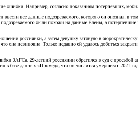
ичие ошибки. Например, согласно показаниям потерпевших, моб
ввести все данные подозреваемого, которого он опознал, в том 
подозреваемого были похожи на данные Елены, а потерпевшие пр
тношении россиянки, а затем девушку затянуло в бюрократическ
, что она невиновна. Только недавно ей удалось добиться закрыти
ибки ЗАГСа. 29-летний россиянин обратился в суд с просьбой ан
л в базе данных «Промед», что он числится умершим с 2021 год