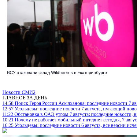
ВСУ атаковали склад Wildberries в Екатеринбурге
Новости СМИ2
ГЛАВНОЕ ЗА ДЕНЬ
14:58
Поиск Героя России Асылханова: последние новости 7 ав
12:57
Усольцевы: последние новости 7 августа, пугающий повор
11:22
Обстановка в ОАЭ утром 7 августа: последние новости, 
10:21
Почему не работает мобильный интернет сегодня, 7 август
16:25
Усольцевы: последние новости 6 августа, все версии исч