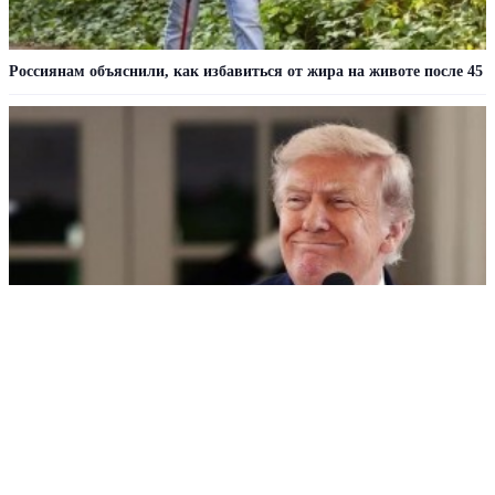
Россиянам объяснили, как избавиться от жира на животе после 45
Трамп в ярости: утечка о боеприпасах вызвала новый скандал
РЕКЛАМА • ООО «ДРУЖБА» ИНН 9704146411