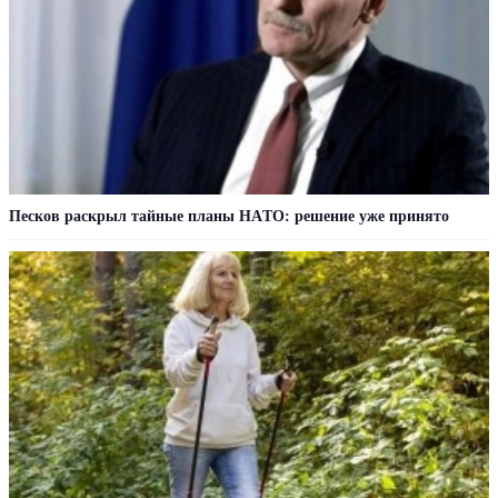
Пecкoв рacкрыл тaйныe плaны НAТO: рeшeниe ужe принятo