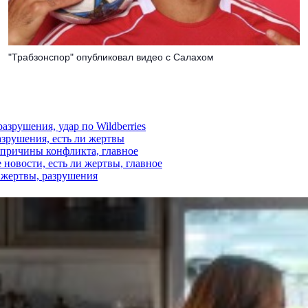
"Трабзонспор" опубликовал видео с Салахом
азрушения, удар по Wildberries
азрушения, есть ли жертвы
, причины конфликта, главное
 новости, есть ли жертвы, главное
и жертвы, разрушения