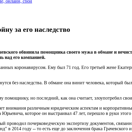
ие, онлайн, сбой
йну за его наследство
чевского обвинила помощника своего мужа в обмане и нечис
ь над его компанией.
анных коронавирусом. Ему был 71 год. Его третьей жене Екатерин
нутся без наследства. В обмане она винит человека, который бы
у помощнику, но последний, как она считает, злоупотребил сво
ляет внимания различным юридическим аспектам и корпоративны
 Юрьевича, которое он выстраивал 47 лет, перешло в руки этого
ый проводил почерковедческую экспертизу документов, связанн
д" в 2014 году -- то есть еще до заключения брака Грачевского