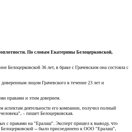
топлотности. По словам Екатерины Белоцерковской,
е Белоцерковской 36 лет, в браке с Грачевским она состояла с
л доверенным лицом Грачевского в течение 23 лет и
ими правами и этим доверием.
м аспектам деятельности его компании, получил полный
 человека", – пишет Белоцерковская.
ых с правами на "Ералаш". Эксперт пришел к выводу, что
 и Белоцерковской -- было присоединено к ООО "Ералаш",