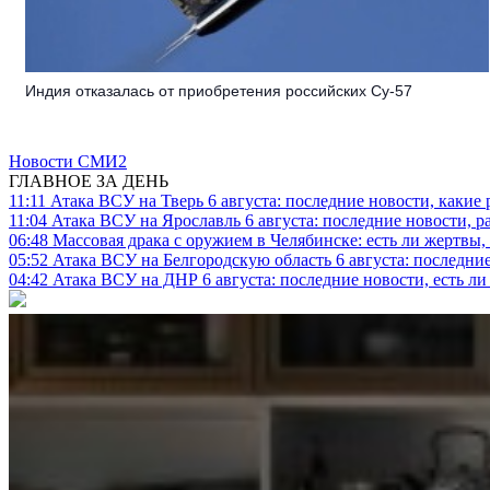
Индия отказалась от приобретения российских Су-57
Новости СМИ2
ГЛАВНОЕ ЗА ДЕНЬ
11:11
Атака ВСУ на Тверь 6 августа: последние новости, какие р
11:04
Атака ВСУ на Ярославль 6 августа: последние новости, р
06:48
Массовая драка с оружием в Челябинске: есть ли жертвы
05:52
Атака ВСУ на Белгородскую область 6 августа: последние
04:42
Атака ВСУ на ДНР 6 августа: последние новости, есть л