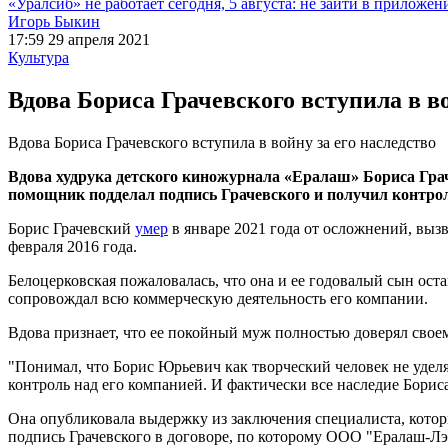
«Уралсиб» не работает сегодня, 5 августа: не зайти в приложен
Игорь Быкин
17:59 29 апреля 2021
Культура
Вдова Бориса Грачевского вступила в во
Вдова Бориса Грачевского вступила в войну за его наследство
Вдова худрука детского киножурнала «Ералаш» Бориса Гра
помощник подделал подпись Грачевского и получил контрол
Борис Грачевский
умер
в январе 2021 года от осложнений, вызв
февраля 2016 года.
Белоцерковская пожаловалась, что она и ее годовалый сын оста
сопровождал всю коммерческую деятельность его компании.
Вдова признает, что ее покойный муж полностью доверял своем
"Понимал, что Борис Юрьевич как творческий человек не уде
контроль над его компанией. И фактически все наследие Бориса
Она опубликовала выдержку из заключения специалиста, котор
подпись Грачевского в договоре, по которому ООО "Ералаш-Лэн