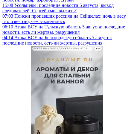
15:08
Усольцевы: последние новости 5 августа, вывод
следователей, Сергей смог выжить?
07:03
Поиски пропавших россиян на Сейшелах: ночь в лесу,
что известно, чем закончилось
06:10
Атака ВСУ на Тульскую обалсть 5 августа: последние
новости, есть ли жертвы, разрушения
04:14
Атака ВСУ на Белгородскую область 5 августа:
последние новости, есть ли жертвы, разрушения
РЕКЛАМА • ООО «ДРУЖБА» ИНН 9704146411