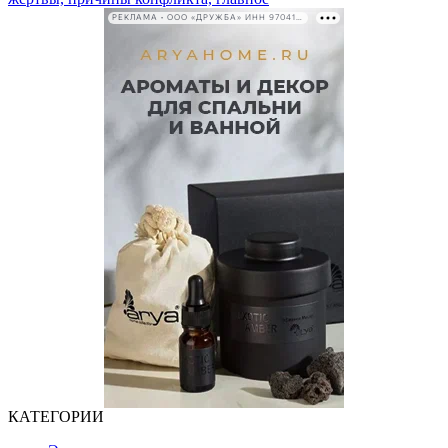
РЕКЛАМА • ООО «ДРУЖБА» ИНН 9704146411
КАТЕГОРИИ