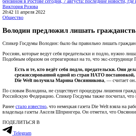
бензином в Ростове сегодня, 7 августа: последние новости, где
Виктория Розова
20:42 11 апреля 2022
Общество
Володин предложил лишать гражданства 
Спикер Госдумы Володин: было бы правильно лишать гражданст
Россиян, которые ведут себя предательски и подло, нужно лиш
Подобным образом он отреагировал на то, что экс-сотруднице
Есть и те, кто ведёт себя подло, предательски. Они де
срежиссированной одной из стран НАТО постановкой, 
Die Welt получила Марина Овсянникова
, — считает он.
По словам Володина, не существует процедуры лишения граждан
Российскую Федерацию. Спикер Госдумы также посчитал, что
Ранее
стало известно
, что немецкая газета Die Welt взяла на 
владельца газеты Акселя Шпрингера. Он отметил, что Овсянник
ПОДЕЛИТЬСЯ В
Telegram