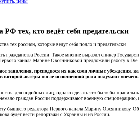
 купить, цены
РФ тех, кто ведёт себя предательски
ва тех россиян, которые ведут себя подло и предательски
ать гражданства России. Такое мнение выразил спикер Государс
 Первого канала Марине Овсянниковой предложили работу в Die 
лают заявления, преподнося их как свои личные убеждения, как
в которой актёры после исполненной роли получают «печеньк
ства для подобных лиц, однако сделать это было бы правильным
 немало граждан России поддерживают военную спецоперацию,
работу бывшего редактора Первого канала Марину Овсянникову. О
ова будет вести репортажи с Украины и из России.