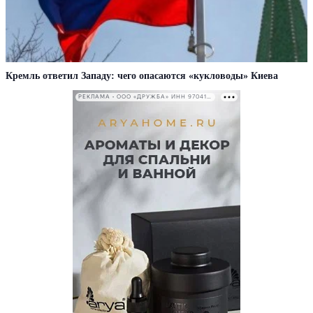
Кремль ответил Западу: чего опасаются «кукловоды» Киева
РЕКЛАМА • ООО «ДРУЖБА» ИНН 9704146411