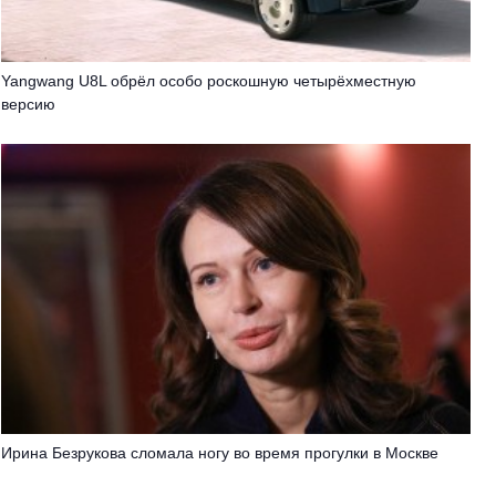
Yangwang U8L обрёл особо роскошную четырёхместную
версию
Ирина Безрукова сломала ногу во время прогулки в Москве