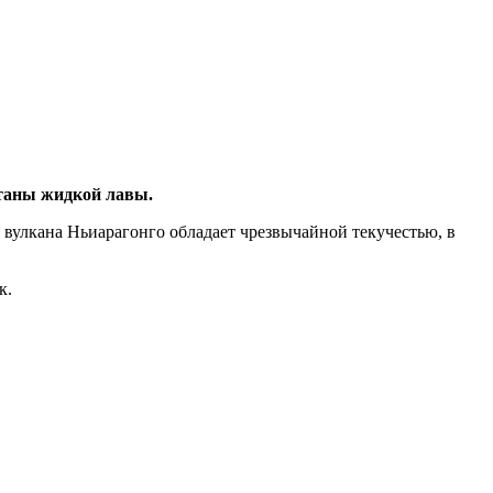
нтаны жидкой лавы.
 вулкана Ньиарагонго обладает чрезвычайной текучестью, в
к.