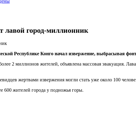
 цены
ет лавой город-миллионник
нник
ческой Республике Конго начал извержение, выбрасывая фо
олее 2 миллионов жителей, объявлена массовая эвакуация. Лава
видцев жертвами извержения могли стать уже около 100 челове
лее 600 жителей города у подножья горы.