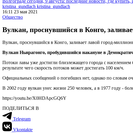
Волгограде сегодня, 9 августа: последние новости, где купить,
kristina_gundlach kristina_gundlach
16:11 23 мая 2021
Общество
Вулкан, проснувшийся в Конго, залива
Вулкан, проснувшийся в Конго, заливает лавой город-миллио
Вулкан Ньирагонго, пробудившийся накануне в Демократи
Потоки лавы уже достигли близлежащего города с населением б
результате чего скорость потоков может достигать 100 км/ч.
Официальных сообщений о погибших нет, однако по словам оче
В 2002 году вулкан унес жизни 250 человек, а в 1977 году - бо
https://youtu.be/X0HDApcGQ6Y
ПОДЕЛИТЬСЯ В
Telegram
Vkontakte