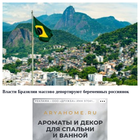
Власти Бразилии массово депортируют беременных россиянок
РЕКЛАМА • ООО «ДРУЖБА» ИНН 9704146411