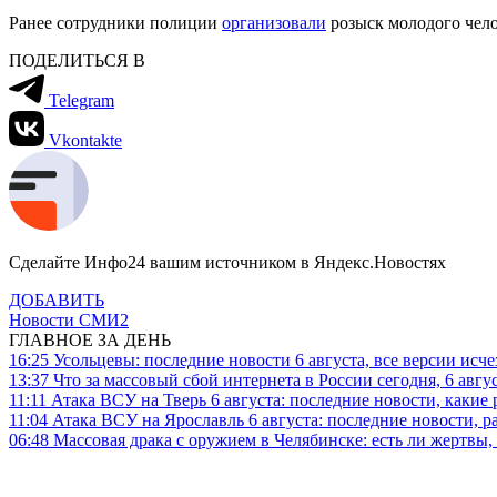
Ранее сотрудники полиции
организовали
розыск молодого чело
ПОДЕЛИТЬСЯ В
Telegram
Vkontakte
Сделайте Инфо24 вашим источником в Яндекс.Новостях
ДОБАВИТЬ
Новости СМИ2
ГЛАВНОЕ ЗА ДЕНЬ
16:25
Усольцевы: последние новости 6 августа, все версии исч
13:37
Что за массовый сбой интернета в России сегодня, 6 авгу
11:11
Атака ВСУ на Тверь 6 августа: последние новости, какие р
11:04
Атака ВСУ на Ярославль 6 августа: последние новости, р
06:48
Массовая драка с оружием в Челябинске: есть ли жертвы