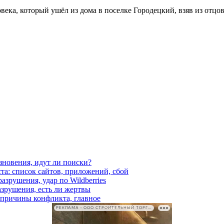
века, который ушёл из дома в поселке Городецкий, взяв из отц
езновения, идут ли поиски?
ста: список сайтов, приложений, сбой
азрушения, удар по Wildberries
азрушения, есть ли жертвы
, причины конфликта, главное
РЕКЛАМА • ООО СТРОИТЕЛЬНЫЙ ТОРГОВЫЙ ДОМ «ПЕТРОВИЧ». ИНН: 7802348846