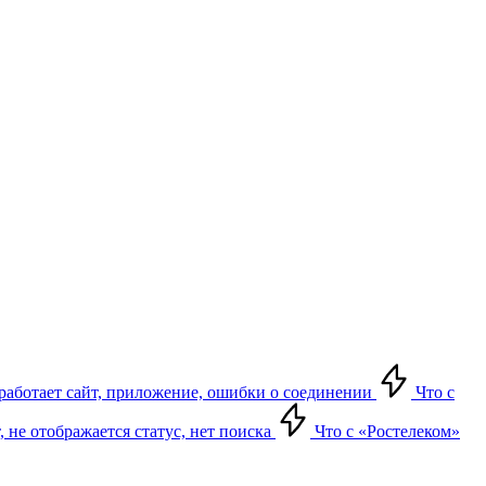
е работает сайт, приложение, ошибки о соединении
Что с
т, не отображается статус, нет поиска
Что с «Ростелеком»