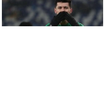
Даку рассказал о своей миссии в "Спартаке"
РЕКЛАМА • ООО «ДРУЖБА» ИНН 9704146411