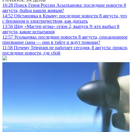
16:28
Поиск Героя России Асылханова: последние новости 8
августа, бойца нашли живым?
14:52
Обстановка в Крыму: последние новости 8 августа, что
с бензином и электричеством, как доехать
13:56
Шоу «Мастер игры» сезон 2, выпуск 9: кто выбыл 8
августа, какие испытания
12:57
Усольцевы: последние новости 8 августа, сенсационное
признание сына — они в тайге и ждут помощи?
11:58
Почему Telegram не работает сегодня, 8 августа: прокси,
последние новости, где сбой