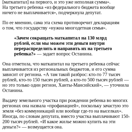
[маткапитал] на первого, и это уже неполная сумма».
На третьего ребенка «из федерального бюджета вообще
ничего не выплачивается», подчеркнула депутат.
По ее мнению, сама эта схема противоречит декларациям
о том, что государству «нужна многодетная семья».
«Зачем сокращать маткапитал на 130 млрд
рублей, если мы можем эти деньги внутри
перераспределить и направить их на третьего
ребенка?»
— задает вопрос Останина.
Она отметила, что маткапитал на третьего ребенка сейчас
выплачивается из региональных бюджетов, и его сумма
зависит от региона. «А там такой разброс: кто-то 77 тысяч
рублей, кто-то 150 тысяч рублей, а кто-то 500 тысяч рублей —
но это только один регион, Ханты-Мансийский», — уточнила
Останина.
Выдачу земельного участка при рождении ребенка во многих
регионах она назвала «профанацией», поскольку зачастую это
земля «без коммуникаций или вообще где-то на выселках».
Иногда, по словам депутата, вместо участка выплачивают 150-
200 тысяч рублей. «И какое жилье можно купить на эти
деньги?» — возмущается она.