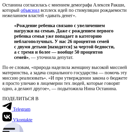
Останина согласилась с мнением демографа Алексея Ракши,
который
объяснил
всплеск идей по стимуляции рождаемости
нежеланием властей «давать денег».
«Рождение ребенка связано с увеличением
нагрузки на семью. Даже с рождением первого
ребенка семья уже попадает в категорию
неблагополучных. У нас 26 процентов семей
с двумя детьми [находятся] за чертой бедности,
а с тремя и более — вообще 50 процентов
семей»
, — уточнила депутат.
По ее словам, «природа наделила женщину высокой миссией
материнства, а задача социального государства — помочь эту
миссию реализовать». «И при утверждении закона о бюджете
я просто уличаю в лицемерии тех людей, которые говорят
одно, а делают другое», — подытожила Нина Останина.
ПОДЕЛИТЬСЯ В
Telegram
Vkontakte