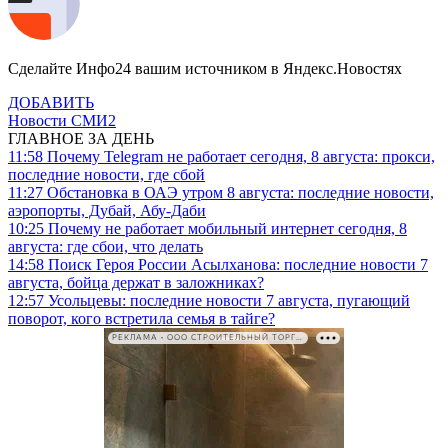
Сделайте Инфо24 вашим источником в Яндекс.Новостях
ДОБАВИТЬ
Новости СМИ2
ГЛАВНОЕ ЗА ДЕНЬ
11:58
Почему Telegram не работает сегодня, 8 августа: прокси,
последние новости, где сбой
11:27
Обстановка в ОАЭ утром 8 августа: последние новости,
аэропорты, Дубай, Абу-Даби
10:25
Почему не работает мобильный интернет сегодня, 8
августа: где сбои, что делать
14:58
Поиск Героя России Асылханова: последние новости 7
августа, бойца держат в заложниках?
12:57
Усольцевы: последние новости 7 августа, пугающий
поворот, кого встретила семья в тайге?
РЕКЛАМА • ООО СТРОИТЕЛЬНЫЙ ТОРГОВЫЙ ДОМ «ПЕТРОВИЧ». ИНН: 7802348846