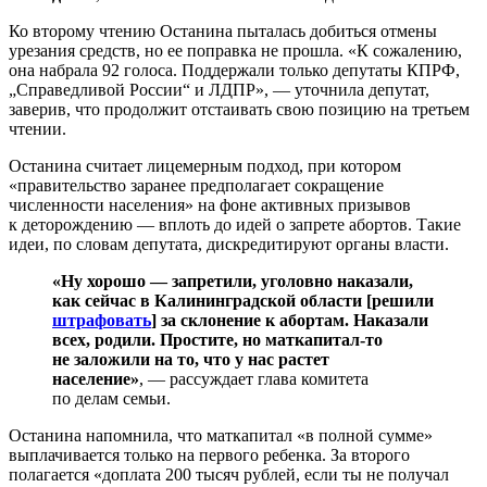
Ко второму чтению Останина пыталась добиться отмены
урезания средств, но ее поправка не прошла. «К сожалению,
она набрала 92 голоса. Поддержали только депутаты КПРФ,
„Справедливой России“ и ЛДПР», — уточнила депутат,
заверив, что продолжит отстаивать свою позицию на третьем
чтении.
Останина считает лицемерным подход, при котором
«правительство заранее предполагает сокращение
численности населения» на фоне активных призывов
к деторождению — вплоть до идей о запрете абортов. Такие
идеи, по словам депутата, дискредитируют органы власти.
«Ну хорошо — запретили, уголовно наказали,
как сейчас в Калининградской области [решили
штрафовать
] за склонение к абортам. Наказали
всех, родили. Простите, но маткапитал-то
не заложили на то, что у нас растет
население»
, — рассуждает глава комитета
по делам семьи.
Останина напомнила, что маткапитал «в полной сумме»
выплачивается только на первого ребенка. За второго
полагается «доплата 200 тысяч рублей, если ты не получал