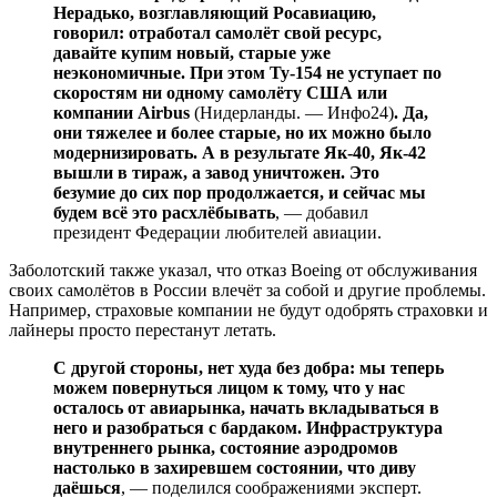
Нерадько, возглавляющий Росавиацию,
говорил: отработал самолёт свой ресурс,
давайте купим новый, старые уже
неэкономичные. При этом Ту-154 не уступает по
скоростям ни одному самолёту США или
компании Airbus
(Нидерланды. — Инфо24)
. Да,
они тяжелее и более старые, но их можно было
модернизировать. А в результате Як-40, Як-42
вышли в тираж, а завод уничтожен. Это
безумие до сих пор продолжается, и сейчас мы
будем всё это расхлёбывать
, — добавил
президент Федерации любителей авиации.
Заболотский также указал, что отказ Boeing от обслуживания
своих самолётов в России влечёт за собой и другие проблемы.
Например, страховые компании не будут одобрять страховки и
лайнеры просто перестанут летать.
С другой стороны, нет худа без добра: мы теперь
можем повернуться лицом к тому, что у нас
осталось от авиарынка, начать вкладываться в
него и разобраться с бардаком. Инфраструктура
внутреннего рынка, состояние аэродромов
настолько в захиревшем состоянии, что диву
даёшься
, — поделился соображениями эксперт.