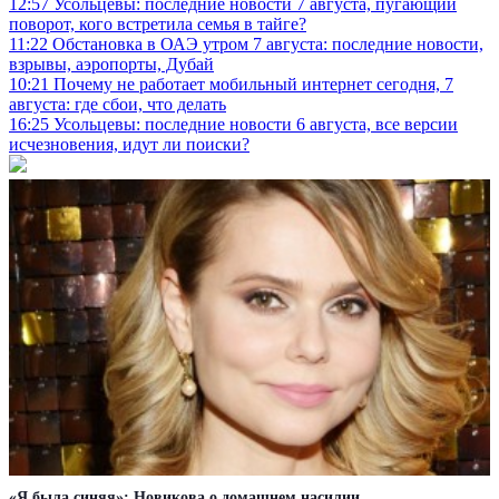
12:57
Усольцевы: последние новости 7 августа, пугающий
поворот, кого встретила семья в тайге?
11:22
Обстановка в ОАЭ утром 7 августа: последние новости,
взрывы, аэропорты, Дубай
10:21
Почему не работает мобильный интернет сегодня, 7
августа: где сбои, что делать
16:25
Усольцевы: последние новости 6 августа, все версии
исчезновения, идут ли поиски?
«Я была синяя»: Новикова о домашнем насилии