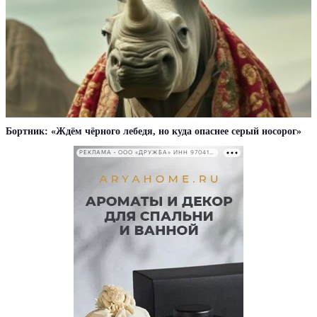
Бортник: «Ждём чёрного лебедя, но куда опаснее серый носорог»
РЕКЛАМА • ООО «ДРУЖБА» ИНН 9704146411