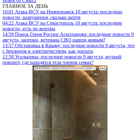
Новости СМИ2
ГЛАВНОЕ ЗА ДЕНЬ
10:01
Атака ВСУ на Нижнекамск 10 августа: последние
новости, разрушения, сколько жертв
04:22
Атака ВСУ на Севастополь 10 августа: последние
новости, есть ли жертвы
14:59
Поиск Героя России Асылханова: последние новости 9
августа, зацепки, ветерана СВО нашли живым?
13:57
Обстановка в Крыму: последние новости 9 августа, что
с бензином и электричеством, как доехать
12:58
Усольцевы: последние новости 9 августа, жуткий
поворот, где находятся тела членов семьи?
РЕКЛАМА • ООО СТРОИТЕЛЬНЫЙ ТОРГОВЫЙ ДОМ «ПЕТРОВИЧ». ИНН: 7802348846