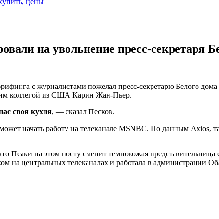
 купить, цены
ровали на увольнение пресс-секретаря Б
брифинга с журналистами пожелал пресс-секретарю Белого дома 
ущим коллегой из США Карин Жан-Пьер.
нас своя кухня
, — сказал Песков.
 может начать работу на телеканале MSNBC. По данным Axios, т
 что Псаки на этом посту сменит темнокожая представительниц
ом на центральных телеканалах и работала в администрации Об