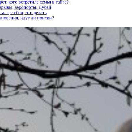
от, кого встретила семья в тайге?
взрывы, аэропорты, Дубай
а: где сбои, что делать
езновения, идут ли поиски?