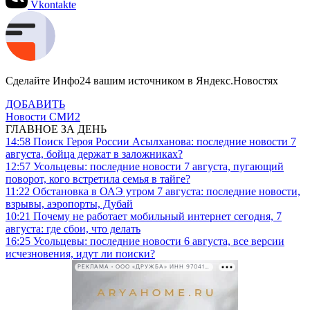
Vkontakte
Сделайте Инфо24 вашим источником в Яндекс.Новостях
ДОБАВИТЬ
Новости СМИ2
ГЛАВНОЕ ЗА ДЕНЬ
14:58
Поиск Героя России Асылханова: последние новости 7
августа, бойца держат в заложниках?
12:57
Усольцевы: последние новости 7 августа, пугающий
поворот, кого встретила семья в тайге?
11:22
Обстановка в ОАЭ утром 7 августа: последние новости,
взрывы, аэропорты, Дубай
10:21
Почему не работает мобильный интернет сегодня, 7
августа: где сбои, что делать
16:25
Усольцевы: последние новости 6 августа, все версии
исчезновения, идут ли поиски?
РЕКЛАМА • ООО «ДРУЖБА» ИНН 9704146411