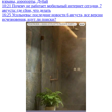
взрывы, аэропорты, Дубай
10:21
Почему не работает мобильный интернет сегодня, 7
августа: где сбои, что делать
16:25
Усольцевы: последние новости 6 августа, все версии
исчезновения, идут ли поиски?
РЕКЛАМА • ООО СТРОИТЕЛЬНЫЙ ТОРГОВЫЙ ДОМ «ПЕТРОВИЧ». ИНН: 7802348846