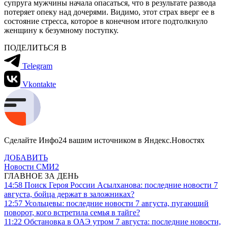
супруга мужчины начала опасаться, что в результате развода
потеряет опеку над дочерями. Видимо, этот страх вверг ее в
состояние стресса, которое в конечном итоге подтолкнуло
женщину к безумному поступку.
ПОДЕЛИТЬСЯ В
Telegram
Vkontakte
Сделайте Инфо24 вашим источником в Яндекс.Новостях
ДОБАВИТЬ
Новости СМИ2
ГЛАВНОЕ ЗА ДЕНЬ
14:58
Поиск Героя России Асылханова: последние новости 7
августа, бойца держат в заложниках?
12:57
Усольцевы: последние новости 7 августа, пугающий
поворот, кого встретила семья в тайге?
11:22
Обстановка в ОАЭ утром 7 августа: последние новости,