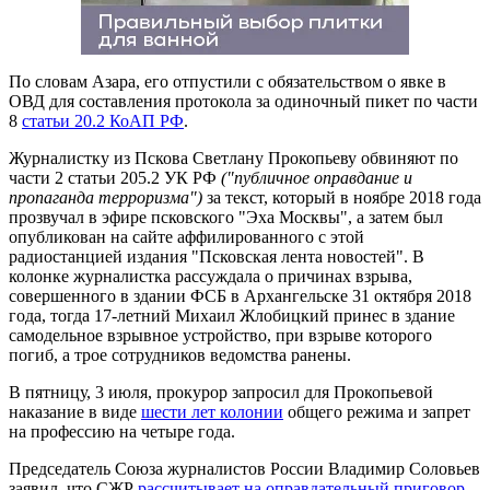
По словам Азара, его отпустили с обязательством о явке в
ОВД для составления протокола за одиночный пикет по части
8
статьи 20.2 КоАП РФ
.
Журналистку из Пскова Светлану Прокопьеву обвиняют по
части 2 статьи 205.2 УК РФ
("публичное оправдание и
пропаганда терроризма")
за текст, который в ноябре 2018 года
прозвучал в эфире псковского "Эха Москвы", а затем был
опубликован на сайте аффилированного с этой
радиостанцией издания "Псковская лента новостей". В
колонке журналистка рассуждала о причинах взрыва,
совершенного в здании ФСБ в Архангельске 31 октября 2018
года, тогда 17-летний Михаил Жлобицкий принес в здание
самодельное взрывное устройство, при взрыве которого
погиб, а трое сотрудников ведомства ранены.
В пятницу, 3 июля, прокурор запросил для Прокопьевой
наказание в виде
шести лет колонии
общего режима и запрет
на профессию на четыре года.
Председатель Союза журналистов России Владимир Соловьев
заявил, что СЖР
рассчитывает на оправдательный приговор