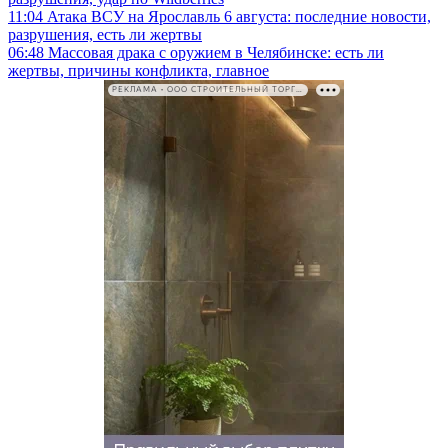
11:04
Атака ВСУ на Ярославль 6 августа: последние новости,
разрушения, есть ли жертвы
06:48
Массовая драка с оружием в Челябинске: есть ли
жертвы, причины конфликта, главное
РЕКЛАМА • ООО СТРОИТЕЛЬНЫЙ ТОРГОВЫЙ ДОМ «ПЕТРОВИЧ». ИНН: 7802348846