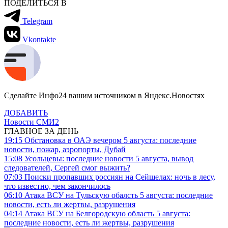
ПОДЕЛИТЬСЯ В
Telegram
Vkontakte
Сделайте Инфо24 вашим источником в Яндекс.Новостях
ДОБАВИТЬ
Новости СМИ2
ГЛАВНОЕ ЗА ДЕНЬ
19:15
Обстановка в ОАЭ вечером 5 августа: последние
новости, пожар, аэропорты, Дубай
15:08
Усольцевы: последние новости 5 августа, вывод
следователей, Сергей смог выжить?
07:03
Поиски пропавших россиян на Сейшелах: ночь в лесу,
что известно, чем закончилось
06:10
Атака ВСУ на Тульскую обалсть 5 августа: последние
новости, есть ли жертвы, разрушения
04:14
Атака ВСУ на Белгородскую область 5 августа:
последние новости, есть ли жертвы, разрушения