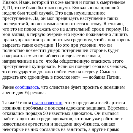
Иванов Иван, который так же выпил и попал в смертельное
ДТП, то не было бы такого шума. Буквально на прошлой
неделе был такой случай. Это ведь неумышленное
преступление. Да, он мог предвидеть наступление таких
последствий, но легкомысленно отнесся к этому. Я считаю,
что это не повод сажать его на длительный срок в тюрьму. На
мой взгляд, в первую очередь его нужно пожизненно лишить
права управления транспортным средством, чтобы под корень
вырезать такие ситуации. Но это при условии, что он
полностью возместит ущерб потерпевшей стороне, будет
содержать семью погибшего и сделает все шаги,
направленные на то, чтобы общественную опасность этого
преступления купировать. Если он поведет себя как человек,
то и государство должно пойти ему на встречу. Смысла
держать его где-нибудь в поселке нет», — добавил Пятин.
Ранее
сообщалось
, что следствие будет просить о домашнем
аресте для Ефремова.
Также 9 июня
стало известно
, что у представителей артиста
возникли проблемы с поиском адвоката: защищать Ефремова
отказались порядка 50 известных адвокатов. Он пытался
найти защитника среди адвокатов, которые уже работали с
известными артистами и звездами шоу-бизнеса, однако
некоторые из них сослались на занятость, а другие прямо