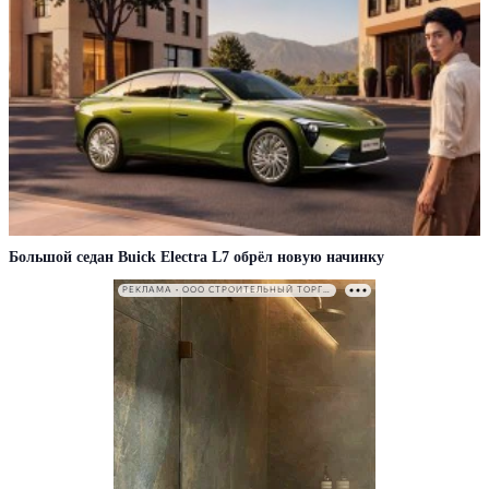
Большой седан Buick Electra L7 обрёл новую начинку
РЕКЛАМА • ООО СТРОИТЕЛЬНЫЙ ТОРГОВЫЙ ДОМ «ПЕТРОВИЧ». ИНН: 7802348846