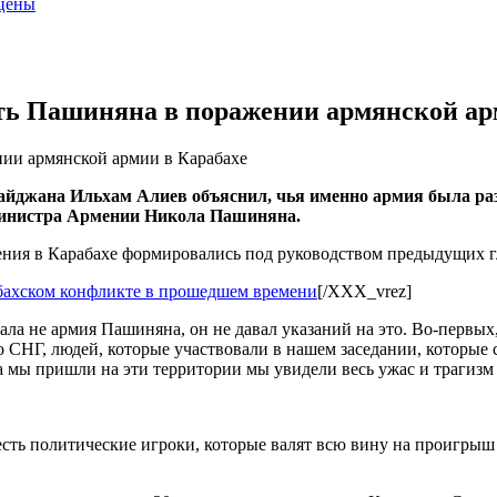
 цены
ить Пашиняна в поражении армянской ар
ии армянской армии в Карабахе
айджана Ильхам Алиев объяснил, чья именно армия была раз
-министра Армении Никола Пашиняна.
ения в Карабахе формировались под руководством предыдущих гл
абахском конфликте в прошедшем времени
[/XXX_vrez]
ла не армия Пашиняна, он не давал указаний на это. Во-первых,
 СНГ, людей, которые участвовали в нашем заседании, которые 
а мы пришли на эти территории мы увидели весь ужас и трагизм т
есть политические игроки, которые валят всю вину на проигры