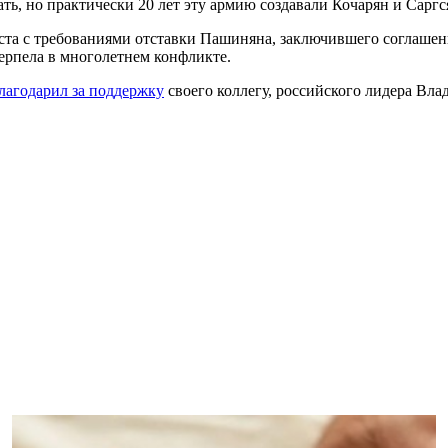
лать, но практически 20 лет эту армию создавали Кочарян и Сарг
ста с требованиями отставки Пашиняна, заключившего соглашен
ерпела в многолетнем конфликте.
лагодарил за поддержку
своего коллегу, российского лидера Вл