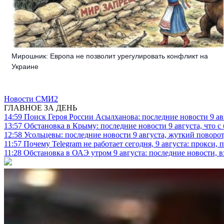
Мирошник: Европа не позволит урегулировать конфликт на
Украине
Новости СМИ2
ГЛАВНОЕ ЗА ДЕНЬ
14:59
Поиск Героя России Асылханова: последние новости 9 а
13:57
Обстановка в Крыму: последние новости 9 августа, что с
12:58
Усольцевы: последние новости 9 августа, жуткий поворот,
11:57
Почему Telegram не работает сегодня, 9 августа: прокси, 
11:28
Обстановка в ОАЭ утром 9 августа: последние новости, 