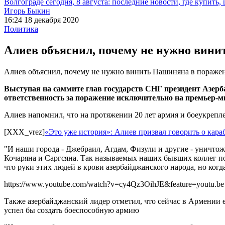
Волгограде сегодня, 8 августа: последние новости, где купить,
Игорь Быкин
16:24 18 декабря 2020
Политика
Алиев объяснил, почему не нужно вин
Алиев объяснил, почему не нужно винить Пашиняна в поражен
Выступая на саммите глав государств СНГ президент Азерб
ответственность за поражение исключительно на премьер
Алиев напомнил, что на протяжении 20 лет армия и боеукрепл
[XXX_vrez]
«Это уже история»: Алиев призвал говорить о кар
"И наши города - Джебраил, Агдам, Физули и другие - уничтожа
Кочаряна и Саргсяна. Так называемых наших бывших коллег по
что руки этих людей в крови азербайджанского народа, но когд
https://www.youtube.com/watch?v=cy4Qz3OihJE&feature=youtu.be
Также азербайджанский лидер отметил, что сейчас в Армении 
успел бы создать боеспособную армию