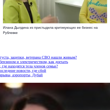
Илана Дылдина из пристыдила критикующих ее бизнес на
Рублевке
вгуста, зацепки, ветерана СВО нашли живым?
 бензином и электричеством, как доехать
 где находятся тела членов семьи?
последние новости, где сбой
взрывы, аэропорты, Дубай