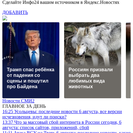
Сделайте Инфо24 вашим источником в Яндекс.Новостях
ДОБАВИТЬ
Трамп спас ребёнка
Россиян призвали
от падения со
выбрать два
сцены и пошутил
любимых вида
б
про Байдена
животных
г
Новости СМИ2
ГЛАВНОЕ ЗА ДЕНЬ
16:25
Усольцевы: последние новости 6 августа, все версии
исчезновения, идут ли поиски?
13:37
Что за массовый сбой интернета в России сегодня, 6
августа: список сайтов, приложений, сбой
11:11
Атака ВСУ на Тверь 6 августа: последние новости, какие