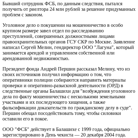
Бывший сотрудник ФСБ, по данным следствия, пытался
получить от риелтора 24 млн рублей за решение придуманных
проблем с законом.
Уголовное дело о покушении на мошенничество в особо
крупном размере завел отдел по расследованию
преступлений, совершенных должностными лицами
правоохранительных органов ГСУ СКР по Москве. Заявление
написал Сергей Мелин, гендиректор ООО "Лагуна", который
занимается арендой и управлением собственной или
арендованной недвижимостью.
Президент фонда Андрей Першин рассказал Мелину, что из
своих источников получил информацию о том, что
оперативники полиции собираются направить материалы
проверки и оперативно-разыскной деятельности (ОРД) в
следственные органы Балашихи для "возбуждения уголовного
дела по факту мошенничества с несколькими земельными
участками и их последующего хищения, а также
фальсификации доказательств по гражданскому делу в суде".
Першин обещал посодействовать тому, чтобы силовики
оставили его в покое.
ООО "ФСБ" действует в Балашихе с 1999 года, официально
зарегистрировано в День чекиста — 20 декабря 2004 года.