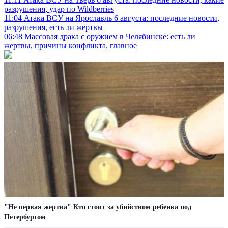
разрушения, удар по Wildberries
11:04
Атака ВСУ на Ярославль 6 августа: последние новости,
разрушения, есть ли жертвы
06:48
Массовая драка с оружием в Челябинске: есть ли
жертвы, причины конфликта, главное
"Не первая жертва" Кто стоит за убийством ребенка под
Петербургом