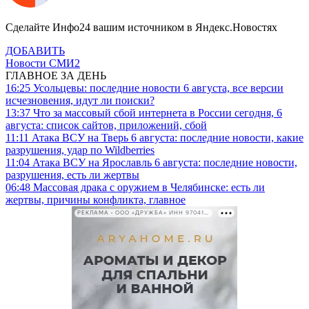
Сделайте Инфо24 вашим источником в Яндекс.Новостях
ДОБАВИТЬ
Новости СМИ2
ГЛАВНОЕ ЗА ДЕНЬ
16:25
Усольцевы: последние новости 6 августа, все версии
исчезновения, идут ли поиски?
13:37
Что за массовый сбой интернета в России сегодня, 6
августа: список сайтов, приложений, сбой
11:11
Атака ВСУ на Тверь 6 августа: последние новости, какие
разрушения, удар по Wildberries
11:04
Атака ВСУ на Ярославль 6 августа: последние новости,
разрушения, есть ли жертвы
06:48
Массовая драка с оружием в Челябинске: есть ли
жертвы, причины конфликта, главное
РЕКЛАМА • ООО «ДРУЖБА» ИНН 9704146411