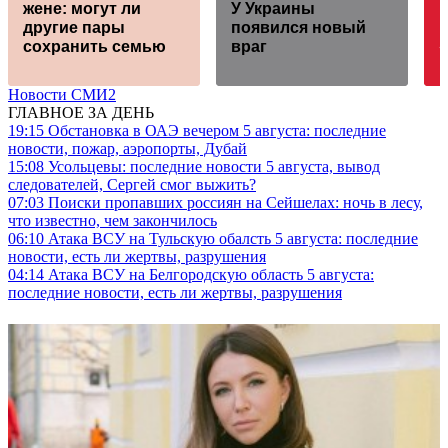
жене: могут ли
У Украины
1
другие пары
появился новый
сохранить семью
враг
Новости СМИ2
ГЛАВНОЕ ЗА ДЕНЬ
19:15
Обстановка в ОАЭ вечером 5 августа: последние
новости, пожар, аэропорты, Дубай
15:08
Усольцевы: последние новости 5 августа, вывод
следователей, Сергей смог выжить?
07:03
Поиски пропавших россиян на Сейшелах: ночь в лесу,
что известно, чем закончилось
06:10
Атака ВСУ на Тульскую обалсть 5 августа: последние
новости, есть ли жертвы, разрушения
04:14
Атака ВСУ на Белгородскую область 5 августа:
последние новости, есть ли жертвы, разрушения