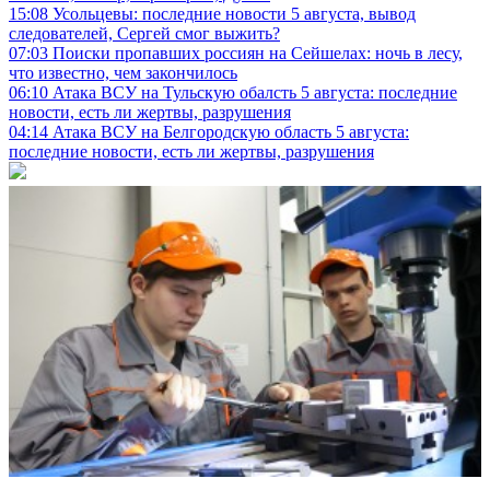
15:08
Усольцевы: последние новости 5 августа, вывод
следователей, Сергей смог выжить?
07:03
Поиски пропавших россиян на Сейшелах: ночь в лесу,
что известно, чем закончилось
06:10
Атака ВСУ на Тульскую обалсть 5 августа: последние
новости, есть ли жертвы, разрушения
04:14
Атака ВСУ на Белгородскую область 5 августа:
последние новости, есть ли жертвы, разрушения