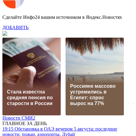
Сделайте Инфо24 вашим источником в Яндекс.Новостях
ДОБАВИТЬ
Россияне массово
H
Стала известна
устремились в
и
средняя пенсия по
Египет: спрос
старости в России
вырос на 77%
Новости СМИ2
ГЛАВНОЕ ЗА ДЕНЬ
19:15
Обстановка в ОАЭ вечером 5 августа: последние
новости, пожар, аэропорты, Дубай