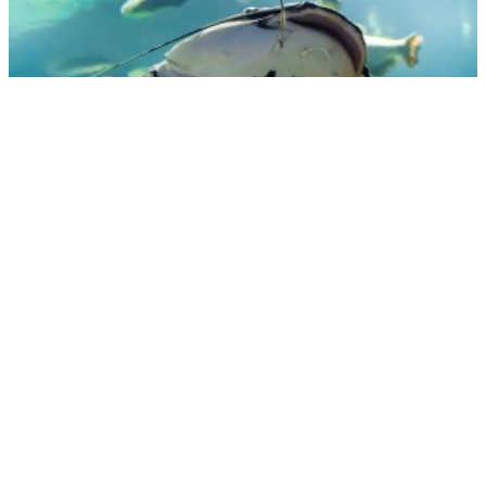
Рыбак голыми руками поймал сома-гиганта - детали
РЕКЛАМА • ООО «ДРУЖБА» ИНН 9704146411