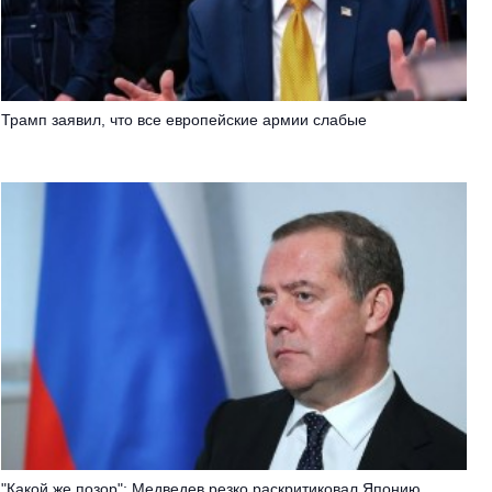
Трамп заявил, что все европейские армии слабые
"Какой же позор": Медведев резко раскритиковал Японию