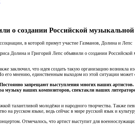
ы
вили о создании Российской музыкальной
ссоциации, в которой примут участие Газманов, Долина и Лепс
ариса Долина и Григорий Лепс объявили о создании Российской
также заключил, что идея создать такую организацию возникла и
По его мнению, единственным выходом из этой ситуации может с
Постоянно запрещают выступления многих наших артистов. 
ара музыку наших композиторов, спектакли наших литерато
ержкой талантливой молодёжи и народного творчества. Также п
тво на русском языке, ведь сейчас в мире русский язык и культу
концертом. Отмечалось, что артист выступит для военнослужащи