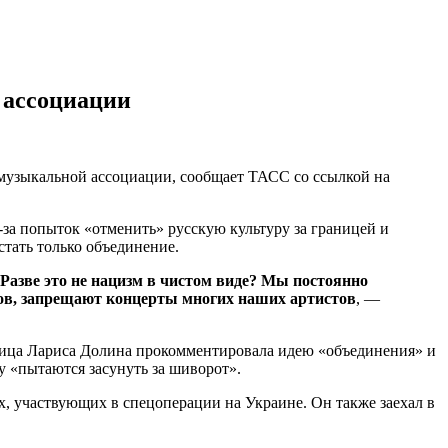
 ассоциации
 музыкальной ассоциации, сообщает ТАСС со ссылкой на
з-за попыток «отменить» русскую культуру за границей и
тать только объединение.
Разве это не нацизм в чистом виде? Мы постоянно
ров, запрещают концерты многих наших артистов
, —
евица Лариса Долина прокомментировала идею «объединения» и
ру «пытаются засунуть за шиворот».
х, участвующих в спецоперации на Украине. Он также заехал в