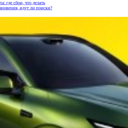
а: где сбои, что делать
езновения, идут ли поиски?