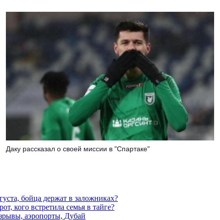
Даку рассказал о своей миссии в "Спартаке"
густа, бойца держат в заложниках?
от, кого встретила семья в тайге?
взрывы, аэропорты, Дубай