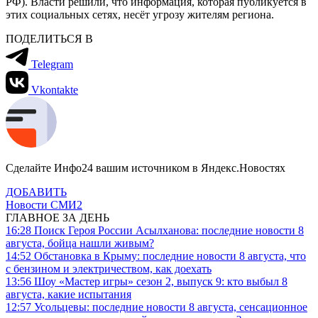
РФ). Власти решили, что информация, которая публикуется в
этих социальных сетях, несёт угрозу жителям региона.
ПОДЕЛИТЬСЯ В
Telegram
Vkontakte
Сделайте Инфо24 вашим источником в Яндекс.Новостях
ДОБАВИТЬ
Новости СМИ2
ГЛАВНОЕ ЗА ДЕНЬ
16:28
Поиск Героя России Асылханова: последние новости 8
августа, бойца нашли живым?
14:52
Обстановка в Крыму: последние новости 8 августа, что
с бензином и электричеством, как доехать
13:56
Шоу «Мастер игры» сезон 2, выпуск 9: кто выбыл 8
августа, какие испытания
12:57
Усольцевы: последние новости 8 августа, сенсационное