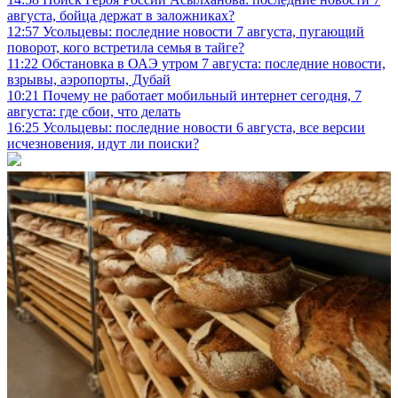
августа, бойца держат в заложниках?
12:57
Усольцевы: последние новости 7 августа, пугающий
поворот, кого встретила семья в тайге?
11:22
Обстановка в ОАЭ утром 7 августа: последние новости,
взрывы, аэропорты, Дубай
10:21
Почему не работает мобильный интернет сегодня, 7
августа: где сбои, что делать
16:25
Усольцевы: последние новости 6 августа, все версии
исчезновения, идут ли поиски?