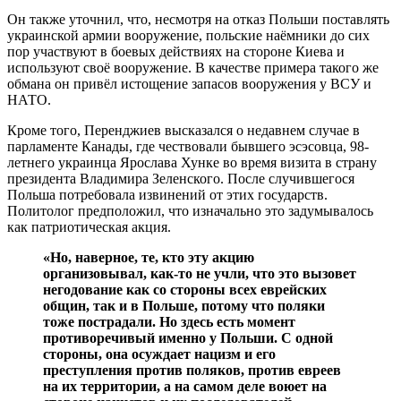
Он также уточнил, что, несмотря на отказ Польши поставлять
украинской армии вооружение, польские наёмники до сих
пор участвуют в боевых действиях на стороне Киева и
используют своё вооружение. В качестве примера такого же
обмана он привёл истощение запасов вооружения у ВСУ и
НАТО.
Кроме того, Перенджиев высказался о недавнем случае в
парламенте Канады, где чествовали бывшего эсэсовца, 98-
летнего украинца Ярослава Хунке во время визита в страну
президента Владимира Зеленского. После случившегося
Польша потребовала извинений от этих государств.
Политолог предположил, что изначально это задумывалось
как патриотическая акция.
«Но, наверное, те, кто эту акцию
организовывал, как-то не учли, что это вызовет
негодование как со стороны всех еврейских
общин, так и в Польше, потому что поляки
тоже пострадали. Но здесь есть момент
противоречивый именно у Польши. С одной
стороны, она осуждает нацизм и его
преступления против поляков, против евреев
на их территории, а на самом деле воюет на