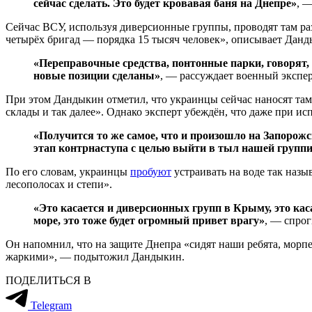
сейчас сделать. Это будет кровавая баня на Днепре»
, —
Сейчас ВСУ, используя диверсионные группы, проводят там раз
четырёх бригад — порядка 15 тысяч человек», описывает Данд
«Переправочные средства, понтонные парки, говорят,
новые позиции сделаны»
, — рассуждает военный экспер
При этом Дандыкин отметил, что украинцы сейчас наносят там
склады и так далее». Однако эксперт убеждён, что даже при ис
«Получится то же самое, что и произошло на Запорож
этап контрнаступа с целью выйти в тыл нашей группир
По его словам, украинцы
пробуют
устраивать на воде так наз
лесополосах и степи».
«Это касается и диверсионных групп в Крыму, это ка
море, это тоже будет огромный привет врагу»
, — спрог
Он напомнил, что на защите Днепра «сидят наши ребята, морпех
жаркими», — подытожил Дандыкин.
ПОДЕЛИТЬСЯ В
Telegram