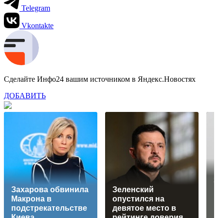
Telegram
Vkontakte
Сделайте Инфо24 вашим источником в Яндекс.Новостях
ДОБАВИТЬ
З
Захарова обвинила
Зеленский
п
Макрона в
опустился на
подстрекательстве
девятое место в
Киева
рейтинге доверия