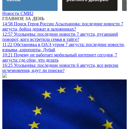
Новости СМИ2
ГЛАВНОЕ ЗА ДЕНЬ
14:58
Поиск Героя России Асылханова: последние новости 7
августа, бойца держат в заложниках?
12:57
Усольцевы: последние новости 7 августа, пугающий
поворот, кого встретила семья в тайге?
11:22
Обстановка в ОАЭ утром 7 августа: последние новости,
взрывы, аэропорты, Дубай
10:21
Почему не работает мобильный интернет сегодня, 7
августа: где сбои, что делать
16:25
Усольцевы: последние новости 6 августа, все версии
исчезновения, идут ли поиски?