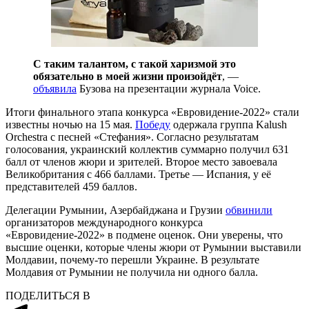
С таким талантом, с такой харизмой это
обязательно в моей жизни произойдёт
, —
объявила
Бузова на презентации журнала Voice.
Итоги финального этапа конкурса «Евровидение-2022» стали
известны ночью на 15 мая.
Победу
одержала группа Kalush
Orchestra с песней «Стефания». Согласно результатам
голосования, украинский коллектив суммарно получил 631
балл от членов жюри и зрителей. Второе место завоевала
Великобритания с 466 баллами. Третье — Испания, у её
представителей 459 баллов.
Делегации Румынии, Азербайджана и Грузии
обвинили
организаторов международного конкурса
«Евровидение-2022» в подмене оценок. Они уверены, что
высшие оценки, которые члены жюри от Румынии выставили
Молдавии, почему-то перешли Украине. В результате
Молдавия от Румынии не получила ни одного балла.
ПОДЕЛИТЬСЯ В