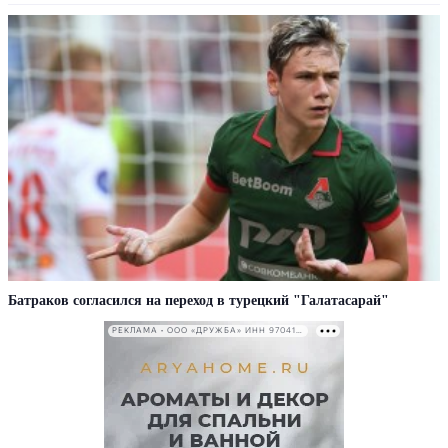
Батраков согласился на переход в турецкий "Галатасарай"
РЕКЛАМА • ООО «ДРУЖБА» ИНН 9704146411