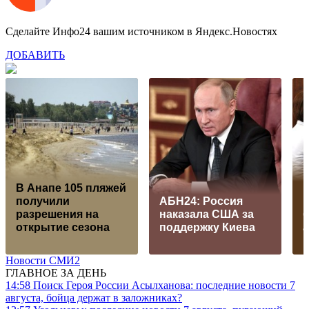
Сделайте Инфо24 вашим источником в Яндекс.Новостях
ДОБАВИТЬ
В Анапе 105 пляжей
получили
АБН24: Россия
н
разрешения на
наказала США за
открытие сезона
поддержку Киева
Новости СМИ2
ГЛАВНОЕ ЗА ДЕНЬ
14:58
Поиск Героя России Асылханова: последние новости 7
августа, бойца держат в заложниках?