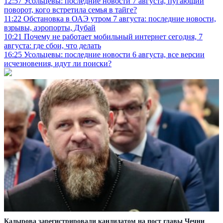
12:57
Усольцевы: последние новости 7 августа, пугающий
поворот, кого встретила семья в тайге?
11:22
Обстановка в ОАЭ утром 7 августа: последние новости,
взрывы, аэропорты, Дубай
10:21
Почему не работает мобильный интернет сегодня, 7
августа: где сбои, что делать
16:25
Усольцевы: последние новости 6 августа, все версии
исчезновения, идут ли поиски?
Кадырова зарегистрировали кандидатом на пост главы Чечни