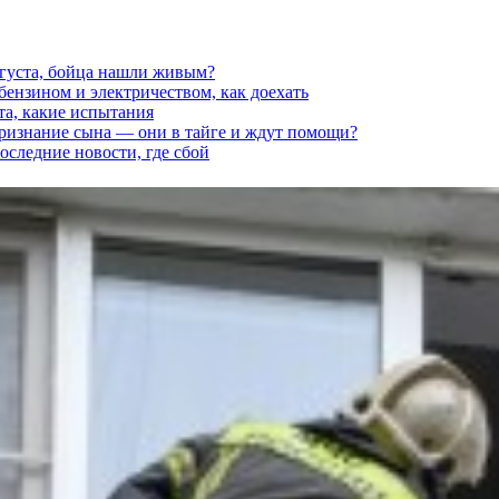
вгуста, бойца нашли живым?
 бензином и электричеством, как доехать
та, какие испытания
признание сына — они в тайге и ждут помощи?
последние новости, где сбой