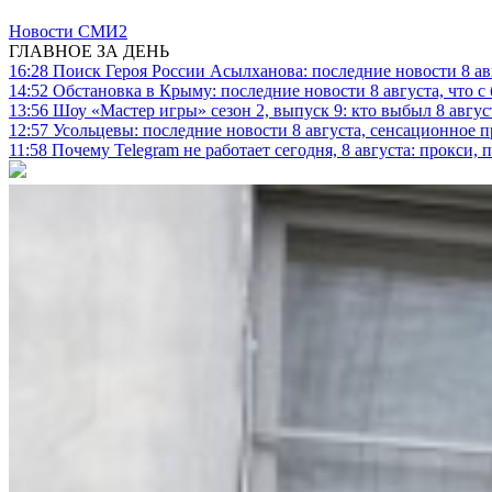
Новости СМИ2
ГЛАВНОЕ ЗА ДЕНЬ
16:28
Поиск Героя России Асылханова: последние новости 8 а
14:52
Обстановка в Крыму: последние новости 8 августа, что с
13:56
Шоу «Мастер игры» сезон 2, выпуск 9: кто выбыл 8 авгус
12:57
Усольцевы: последние новости 8 августа, сенсационное 
11:58
Почему Telegram не работает сегодня, 8 августа: прокси, 