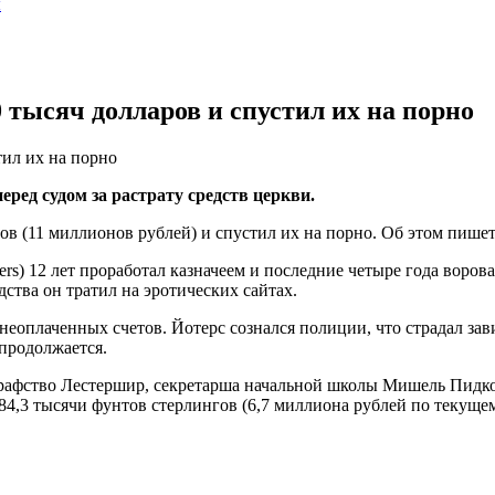
ы
тысяч долларов и спустил их на порно
ил их на порно
ред судом за растрату средств церкви.
ов (11 миллионов рублей) и спустил их на порно. Об этом пише
ers) 12 лет проработал казначеем и последние четыре года воров
ства он тратил на эротических сайтах.
еоплаченных счетов. Йотерс сознался полиции, что страдал зав
 продолжается.
графство Лестершир, секретарша начальной школы Мишель Пидкок 
84,3 тысячи фунтов стерлингов (6,7 миллиона рублей по текущем