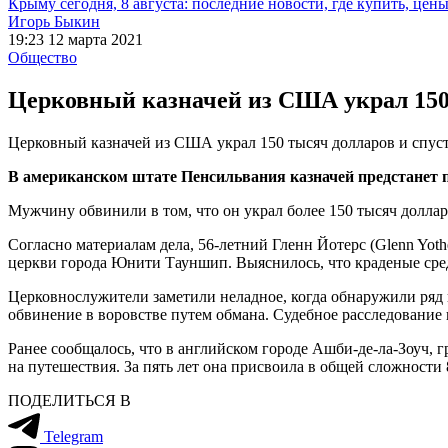
Крыму сегодня, 8 августа: последние новости, где купить, цен
Игорь Быкин
19:23 12 марта 2021
Общество
Церковный казначей из США украл 150 
Церковный казначей из США украл 150 тысяч долларов и спуст
В американском штате Пенсильвания казначей предстанет пе
Мужчину обвинили в том, что он украл более 150 тысяч доллар
Согласно материалам дела, 56-летний Гленн Йотерс (Glenn Yoth
церкви города Юнити Тауншип. Выяснилось, что краденые сред
Церковнослужители заметили неладное, когда обнаружили ряд н
обвинение в воровстве путем обмана. Судебное расследование
Ранее сообщалось, что в английском городе Ашби-де-ла-Зоуч, 
на путешествия. За пять лет она присвоила в общей сложности 
ПОДЕЛИТЬСЯ В
Telegram