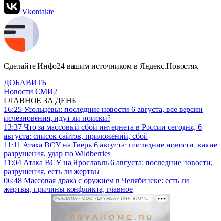
Vkontakte
Сделайте Инфо24 вашим источником в Яндекс.Новостях
ДОБАВИТЬ
Новости СМИ2
ГЛАВНОЕ ЗА ДЕНЬ
16:25
Усольцевы: последние новости 6 августа, все версии
исчезновения, идут ли поиски?
13:37
Что за массовый сбой интернета в России сегодня, 6
августа: список сайтов, приложений, сбой
11:11
Атака ВСУ на Тверь 6 августа: последние новости, какие
разрушения, удар по Wildberries
11:04
Атака ВСУ на Ярославль 6 августа: последние новости,
разрушения, есть ли жертвы
06:48
Массовая драка с оружием в Челябинске: есть ли
жертвы, причины конфликта, главное
РЕКЛАМА • ООО «ДРУЖБА» ИНН 9704146411