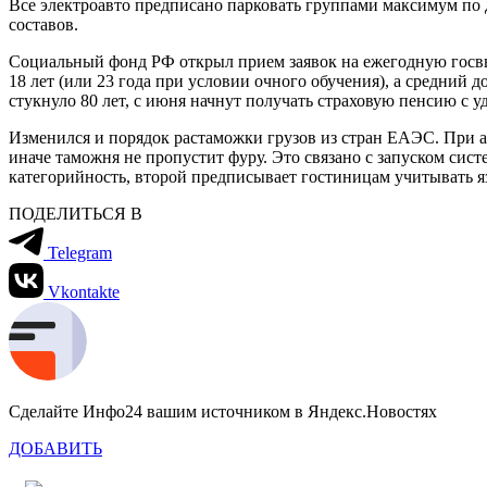
Все электроавто предписано парковать группами максимум по 
составов.
Социальный фонд РФ открыл прием заявок на ежегодную госвып
18 лет (или 23 года при условии очного обучения), а средни
стукнуло 80 лет, с июня начнут получать страховую пенсию с у
Изменился и порядок растаможки грузов из стран ЕАЭС. При а
иначе таможня не пропустит фуру. Это связано с запуском си
категорийность, второй предписывает гостиницам учитывать 
ПОДЕЛИТЬСЯ В
Telegram
Vkontakte
Сделайте Инфо24 вашим источником в Яндекс.Новостях
ДОБАВИТЬ