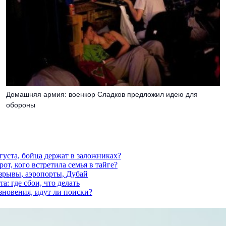
Домашняя армия: военкор Сладков предложил идею для
обороны
густа, бойца держат в заложниках?
от, кого встретила семья в тайге?
взрывы, аэропорты, Дубай
а: где сбои, что делать
езновения, идут ли поиски?