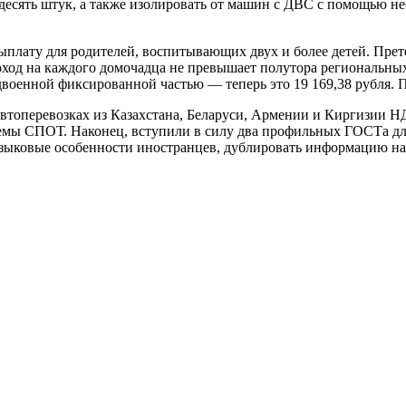
десять штук, а также изолировать от машин с ДВС с помощью н
лату для родителей, воспитывающих двух и более детей. Претен
й доход на каждого домочадца не превышает полутора региональ
двоенной фиксированной частью — теперь это 19 169,38 рубля. П
втоперевозках из Казахстана, Беларуси, Армении и Киргизии Н
стемы СПОТ. Наконец, вступили в силу два профильных ГОСТа д
языковые особенности иностранцев, дублировать информацию на