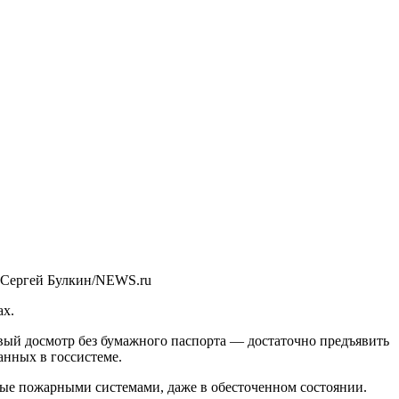
 Сергей Булкин/NEWS.ru
ах.
вый досмотр без бумажного паспорта — достаточно предъявить
анных в госсистеме.
ные пожарными системами, даже в обесточенном состоянии.