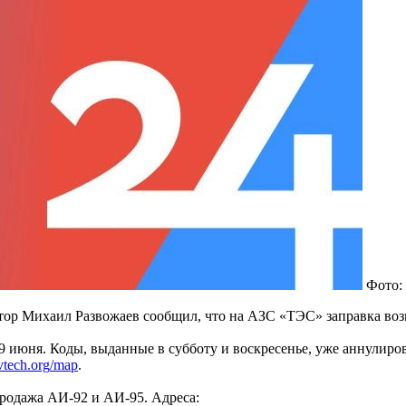
Фото:
атор Михаил Развожаев сообщил, что на АЗС «ТЭС» заправка во
 и 9 июня. Коды, выданные в субботу и воскресенье, уже аннули
vtech
.
org
/
map
.
продажа АИ-92 и АИ-95. Адреса: