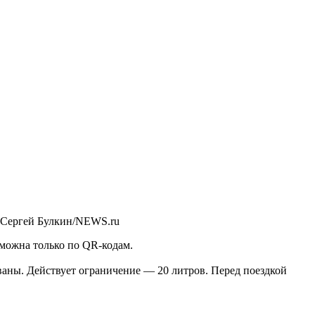
 Сергей Булкин/NEWS.ru
зможна только по
QR
-кодам.
рованы. Действует ограничение — 20 литров. Перед поездкой