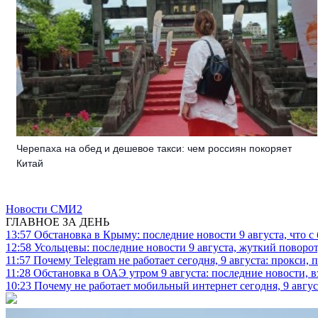
Черепаха на обед и дешевое такси: чем россиян покоряет
Китай
Новости СМИ2
ГЛАВНОЕ ЗА ДЕНЬ
13:57
Обстановка в Крыму: последние новости 9 августа, что с
12:58
Усольцевы: последние новости 9 августа, жуткий поворот,
11:57
Почему Telegram не работает сегодня, 9 августа: прокси, 
11:28
Обстановка в ОАЭ утром 9 августа: последние новости, 
10:23
Почему не работает мобильный интернет сегодня, 9 август