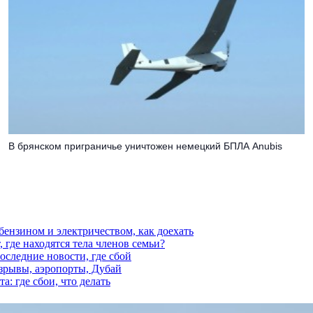
В брянском приграничье уничтожен немецкий БПЛА Anubis
 бензином и электричеством, как доехать
 где находятся тела членов семьи?
последние новости, где сбой
взрывы, аэропорты, Дубай
а: где сбои, что делать