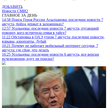
ДОБАВИТЬ
Новости СМИ2
ГЛАВНОЕ ЗА ДЕНЬ
14:58
Поиск Героя России Асылханова: последние новости 7
августа, бойца держат в заложниках?
12:57
Усольцевы: последние новости 7 августа, пугающий
поворот, кого встретила семья в тайге?
11:22
Обстановка в ОАЭ утром 7 августа: последние новости,
взрывы, аэропорты, Дубай
10:21
Почему не работает мобильный интернет сегодня, 7
августа: где сбои, что делать
16:25
Усольцевы: последние новости 6 августа, все версии
исчезновения, идут ли поиски?