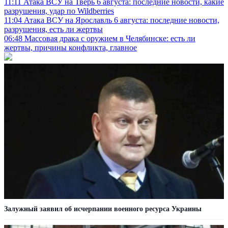
11:11
Атака ВСУ на Тверь 6 августа: последние новости, какие
разрушения, удар по Wildberries
11:04
Атака ВСУ на Ярославль 6 августа: последние новости,
разрушения, есть ли жертвы
06:48
Массовая драка с оружием в Челябинске: есть ли
жертвы, причины конфликта, главное
Залужный заявил об исчерпании военного ресурса Украины