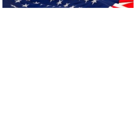
В аэропортах США массово задерживают иностранцев
РЕКЛАМА • ООО СТРОИТЕЛЬНЫЙ ТОРГОВЫЙ ДОМ «ПЕТРОВИЧ». ИНН: 7802348846