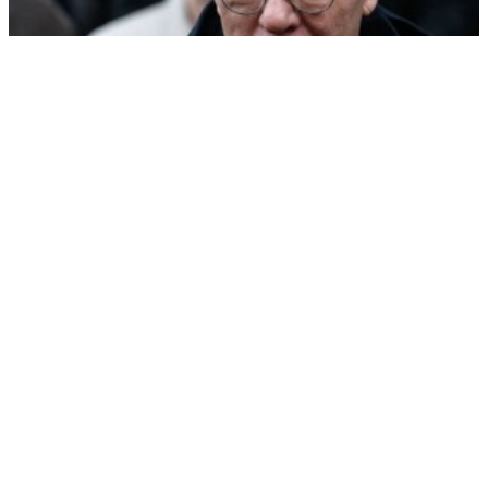
Фетисов: хоккейный матч между Россией и США произойдет
нескоро
РЕКЛАМА • ООО СТРОИТЕЛЬНЫЙ ТОРГОВЫЙ ДОМ «ПЕТРОВИЧ». ИНН: 7802348846