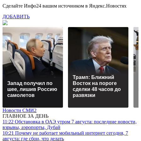
Сделайте Инфо24 вашим источником в Яндекс.Новостях
ДОБАВИТЬ
Трамп: Ближний
П
Запад получил по
Восток на пороге
шее, лишив Россию
сделки 48 часов до
з
самолетов
развязки
Новости СМИ2
ГЛАВНОЕ ЗА ДЕНЬ
11:22
Обстановка в ОАЭ утром 7 августа: последние новости,
взрывы, аэропорты, Дубай
10:21
Почему не работает мобильный интернет сегодня, 7
августа: где сбои, что делать