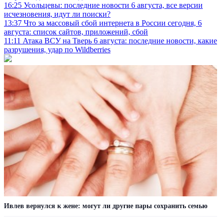
16:25
Усольцевы: последние новости 6 августа, все версии
исчезновения, идут ли поиски?
13:37
Что за массовый сбой интернета в России сегодня, 6
августа: список сайтов, приложений, сбой
11:11
Атака ВСУ на Тверь 6 августа: последние новости, какие
разрушения, удар по Wildberries
Ивлев вернулся к жене: могут ли другие пары сохранить семью