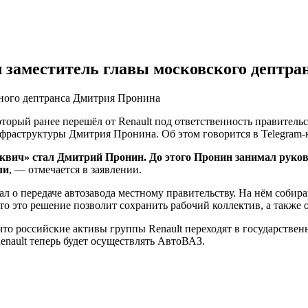
 заместитель главы московского дептра
чного дептранса Дмитрия Пронина
орый ранее перешёл от Renault под ответственность правительс
фраструктуры Дмитрия Пронина. Об этом говорится в Telegram-
квич» стал Дмитрий Пронин. До этого Пронин занимал руков
ли
, — отмечается в заявлении.
ал о передаче автозавода местному правительству. На нём соби
о это решение позволит сохранить рабочий коллектив, а также 
 что российские активы группы Renault переходят в государст
nault теперь будет осуществлять АвтоВАЗ.