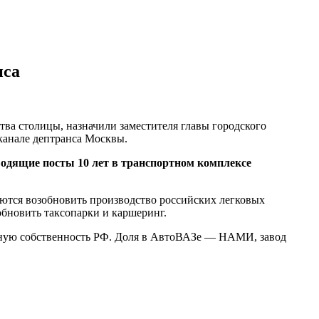
нса
тва столицы, назначили заместителя главы городского
канале дептранса Москвы.
одящие посты 10 лет в транспортном комплексе
раются возобновить производство российских легковых
обновить таксопарки и каршеринг.
венную собственность РФ. Доля в АвтоВАЗе — НАМИ, завод