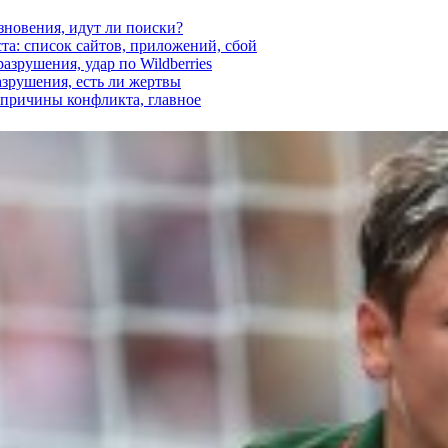
езновения, идут ли поиски?
ста: список сайтов, приложений, сбой
азрушения, удар по Wildberries
азрушения, есть ли жертвы
, причины конфликта, главное