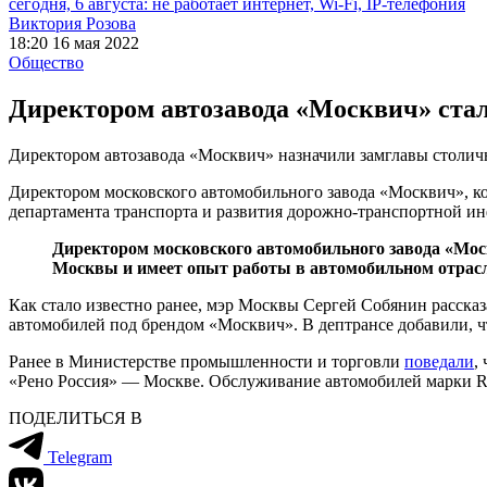
сегодня, 6 августа: не работает интернет, Wi-Fi, IP-телефония
Виктория Розова
18:20 16 мая 2022
Общество
Директором автозавода «Москвич» стал
Директором автозавода «Москвич» назначили замглавы столи
Директором московского автомобильного завода «Москвич», кот
департамента транспорта и развития дорожно-транспортной ин
Директором московского автомобильного завода «Мос
Москвы и имеет опыт работы в автомобильном отрас
Как стало известно ранее, мэр Москвы Сергей Собянин рассказ
автомобилей под брендом «Москвич». В дептрансе добавили, чт
Ранее в Министерстве промышленности и торговли
поведали
,
«Рено Россия» — Москве. Обслуживание автомобилей марки Re
ПОДЕЛИТЬСЯ В
Telegram