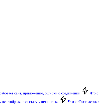
е работает сайт, приложение, ошибки о соединении
Что с
т, не отображается статус, нет поиска
Что с «Ростелеком»