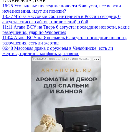
ГЛАВНОЕ ЗА ДЕНЬ
16:25
Усольцевы: последние новости 6 августа, все версии
исчезновения, идут ли поиски?
13:37
Что за массовый сбой интернета в России сегодня, 6
августа: список сайтов, приложений, сбой
11:11
Атака ВСУ на Тверь 6 августа: последние новости, какие
разрушения, удар по Wildberries
11:04
Атака ВСУ на Ярославль 6 августа: последние новости,
разрушения, есть ли жертвы
06:48
Массовая драка с оружием в Челябинске: есть ли
жертвы, причины конфликта, главное
РЕКЛАМА • ООО «ДРУЖБА» ИНН 9704146411