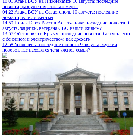
10:01
Атака ВСУ на Нижнекамск 10 августа: последние
новости, разрушения, сколько жертв
04:22
Атака ВСУ на Севастополь 10 августа: последние
новости, есть ли жертвы
14:59
Поиск Героя России Асылханова: последние новости 9
августа, зацепки, ветерана СВО нашли живым?
13:57
Обстановка в Крыму: последние новости 9 августа, что
с бензином и электричеством, как доехать
12:58
Усольцевы: последние новости 9 августа, жуткий
поворот, где находятся тела членов семьи?