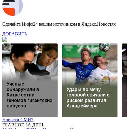
Сделайте Инфо24 вашим источником в Яндекс.Новостях
ДОБАВИТЬ
Ученые
обнаружили в
Удары по мячу
В
Китае сотни
головой связали с
геномов гигантских
риском развития
вирусов
Альцгеймера
Новости СМИ2
ГЛАВНОЕ ЗА ДЕНЬ