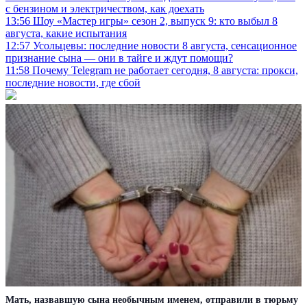
с бензином и электричеством, как доехать
13:56
Шоу «Мастер игры» сезон 2, выпуск 9: кто выбыл 8
августа, какие испытания
12:57
Усольцевы: последние новости 8 августа, сенсационное
признание сына — они в тайге и ждут помощи?
11:58
Почему Telegram не работает сегодня, 8 августа: прокси,
последние новости, где сбой
Мать, назвавшую сына необычным именем, отправили в тюрьму