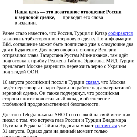
Наша цель — это позитивное отношение России
к зерновой сделке
, — приводят его слова
в издании.
Ранее стало известно, что Россия, Турция и Катар
собираются
заключить трёхстороннюю зерновую сделку. По информации
Bild, соглашение может быть подписано уже в следующие два
дня в Будапеште. Для переговоров в столицу Венгрии
отправился глава Татарстана Рустам Минниханов, там идёт
подготовка к приёму Реджепа Тайипа Эрдогана. МИД Турции
предлагает Москве разрешить перевозить зерно с Украины
под эгидой ООН.
16 августа российский посол в Турции
сказал
, что Москва
ведёт переговоры с партнёрами по работе над альтернативой
зерновой сделке. Он также подчеркнул, что российская
сторона вносит колоссальный вклад в обеспечение
глобальной продовольственной безопасности.
До этого Telegram-канал SHOT со ссылкой на свой источник
писал о том, что встреча глав России и Турции Владимира
Путина и Реджепа Тайипа Эрдогана может
состояться
уже
31 августа. Однако дата на данный момент только
согласовывается.