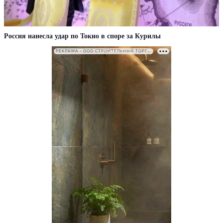
Россия нанесла удар по Токио в споре за Курилы
РЕКЛАМА • ООО СТРОИТЕЛЬНЫЙ ТОРГОВЫЙ ДОМ «ПЕТРОВИЧ». ИНН: 7802348846