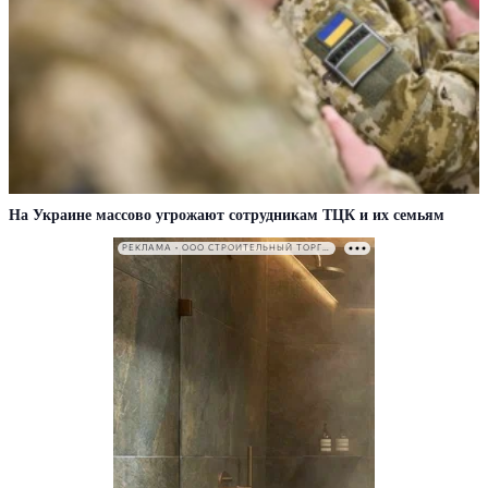
На Украине массово угрожают сотрудникам ТЦК и их семьям
РЕКЛАМА • ООО СТРОИТЕЛЬНЫЙ ТОРГОВЫЙ ДОМ «ПЕТРОВИЧ». ИНН: 7802348846