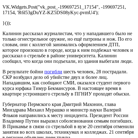
VK.Widgets.Post("vk_post_-199697251_17154", -199697251,
17154, 'R6l53gDuYZ-KZ5DS08yKyc-pvmU4');
}());
Калинин рассказал журналистам, что у нападавшего было не
только огнестрельное оружие, но ещё патроны и нож. По его
словам, они с коллегой занимались оформлением ДТП,
которое произошло в городе, когда к ним подбежал человек и
рассказал о стрельбе в районе университета. Калинин
сообщил, что когда они подъехали, из здания выбегали люди.
В результате бойни
погибли
шесть человек, 28 пострадали.
СКР возбудил дело об убийстве двух и более лиц.
Нападавшим, как сообщают СМИ, оказался студент первого
курса юрфака Тимур Бекмансуров. В настоящее время в
квартире устроившего стрельбу в ПГНИУ проходят обыски.
Губернатор Пермского края Дмитрий Махонин, глава
Минздрава Михаил Мурашко и министр науки Валерий
Фльков направились к месту инцидента. Президент России
Владимир Путин выразил соболезнования семьям погибших.
В Прикамье в связи со стрельбой в вузе 20 сентября отменили
занятия во всех школах, техникумах и колледжах. 21 сентября
в регионе объявлен днем траура.