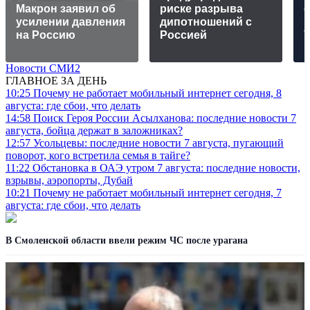
Макрон заявил об
риске разрыва
усилении давления
дипотношений с
на Россию
Россией
Новости СМИ2
ГЛАВНОЕ ЗА ДЕНЬ
10:25
Почему не работает мобильный интернет сегодня, 8
августа: где сбои, что делать
14:58
Поиск Героя России Асылханова: последние новости 7
августа, бойца держат в заложниках?
12:57
Усольцевы: последние новости 7 августа, пугающий
поворот, кого встретила семья в тайге?
11:22
Обстановка в ОАЭ утром 7 августа: последние новости,
взрывы, аэропорты, Дубай
10:21
Почему не работает мобильный интернет сегодня, 7
августа: где сбои, что делать
В Смоленской области ввели режим ЧС после урагана